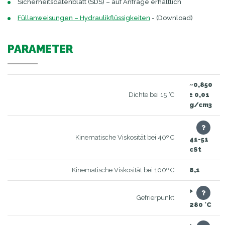
Sicherheitsdatenblatt (SDS) – auf Anfrage erhältlich
Füllanweisungen – Hydraulikflüssigkeiten
- (Download)
PARAMETER
~0,850
Dichte bei 15 °C
± 0,01
g/cm3
Kinematische Viskosität bei 40º C
41-51
cSt
Kinematische Viskosität bei 100º C
8,1
>
Gefrierpunkt
280 °C