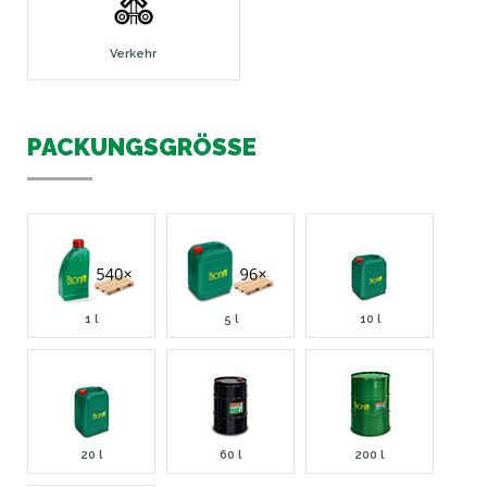
Verkehr
PACKUNGSGRÖSSE
1 l
5 l
10 l
20 l
60 l
200 l